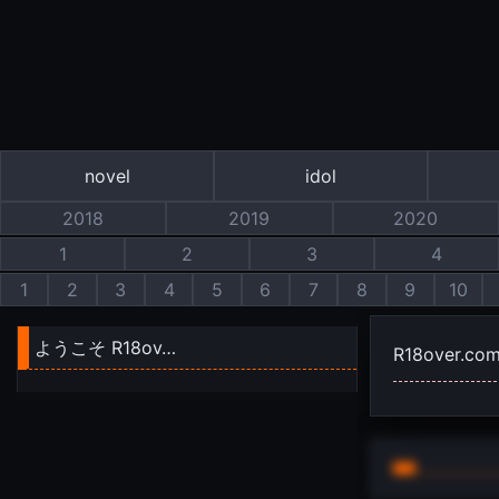
novel
idol
2018
2019
2020
1
2
3
4
1
2
3
4
5
6
7
8
9
10
ようこそ R18ov…
R18over.co