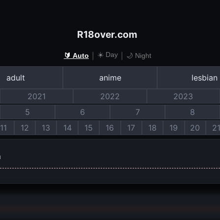
R18over.com
☀️ Day
|
|
🔰 Auto
🌙 Night
adult
anime
lesbian
2021
2022
2023
5
6
7
8
11
12
13
14
15
16
17
18
19
20
2
m