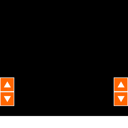
▲
▲
▼
▼