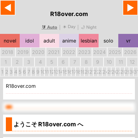
◀
▶
R18over.com
☀️ Day
|
|
🔰 Auto
🌙 Night
novel
idol
adult
anime
lesbian
solo
vr
2018
2019
2020
2021
2022
2023
2024
2025
2026
1
2
3
4
5
6
7
8
9
10
11
12
1
2
3
4
5
6
7
8
9
10
11
12
13
14
15
16
17
18
19
20
21
22
23
24
25
26
27
28
29
30
3
R18over.com
ようこそ
R18over.com
へ