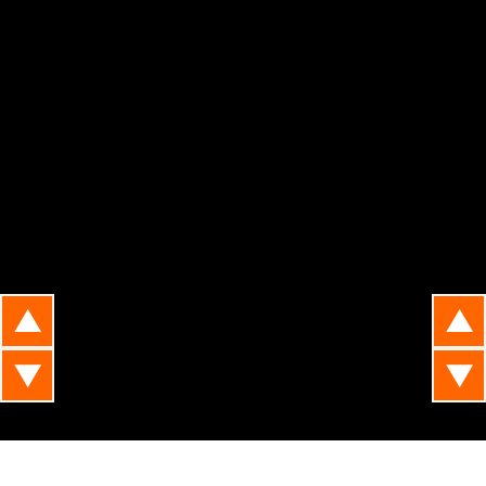
▲
▲
▼
▼