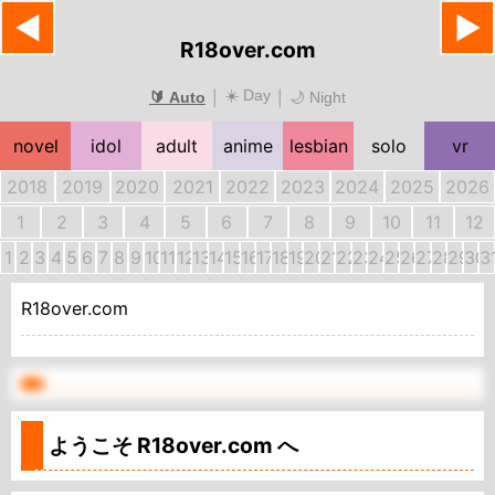
◀
▶
R18over.com
☀️ Day
|
|
🔰 Auto
🌙 Night
novel
idol
adult
anime
lesbian
solo
vr
2018
2019
2020
2021
2022
2023
2024
2025
2026
1
2
3
4
5
6
7
8
9
10
11
12
1
2
3
4
5
6
7
8
9
10
11
12
13
14
15
16
17
18
19
20
21
22
23
24
25
26
27
28
29
30
3
R18over.com
ようこそ
R18over.com
へ