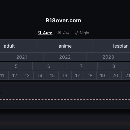
R18over.com
☀️ Day
|
|
🔰 Auto
🌙 Night
adult
anime
lesbian
2021
2022
2023
5
6
7
8
11
12
13
14
15
16
17
18
19
20
2
m