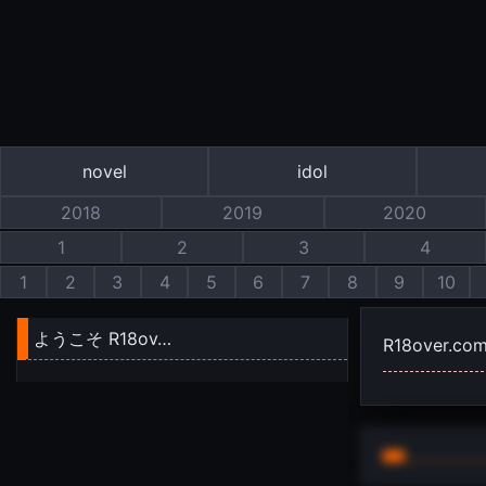
novel
idol
2018
2019
2020
1
2
3
4
1
2
3
4
5
6
7
8
9
10
ようこそ R18ov…
R18over.co