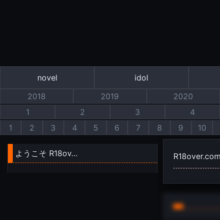
novel
idol
2018
2019
2020
1
2
3
4
1
2
3
4
5
6
7
8
9
10
ようこそ R18ov…
R18over.co