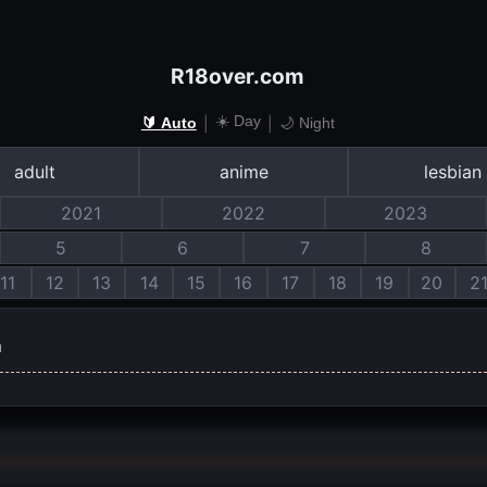
R18over.com
☀️ Day
|
|
🔰 Auto
🌙 Night
adult
anime
lesbian
2021
2022
2023
5
6
7
8
11
12
13
14
15
16
17
18
19
20
2
m