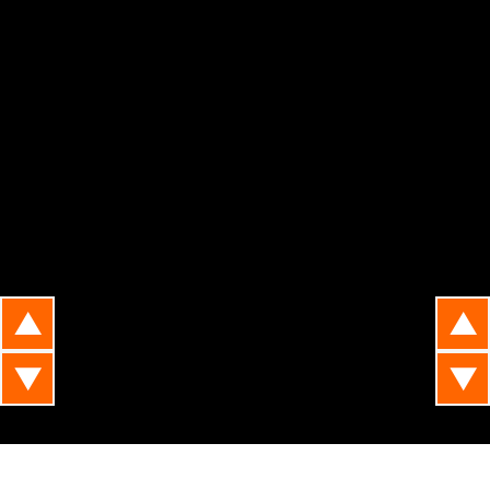
▲
▲
▼
▼