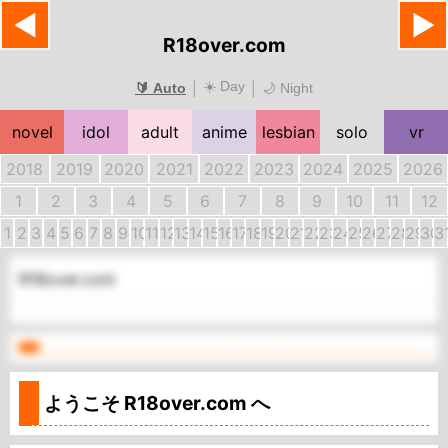
◀
▶
R18over.com
☀️ Day
|
|
🔰 Auto
🌙 Night
novel
idol
adult
anime
lesbian
solo
vr
2018
2019
2020
2021
2022
2023
2024
2025
2026
1
2
3
4
5
6
7
8
9
10
11
12
1
2
3
4
5
6
7
8
9
10
11
12
13
14
15
16
17
18
19
20
21
22
23
24
25
26
27
28
29
30
3
R18over.com
ようこそ
R18over.com
へ