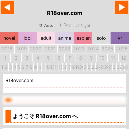
◀
▶
R18over.com
☀️ Day
|
|
🔰 Auto
🌙 Night
novel
idol
adult
anime
lesbian
solo
vr
2018
2019
2020
2021
2022
2023
2024
2025
2026
1
2
3
4
5
6
7
8
9
10
11
12
1
2
3
4
5
6
7
8
9
10
11
12
13
14
15
16
17
18
19
20
21
22
23
24
25
26
27
28
29
30
3
R18over.com
ようこそ
R18over.com
へ