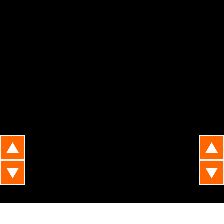
▲
▲
▼
▼