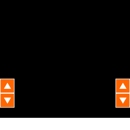
▲
▲
▼
▼