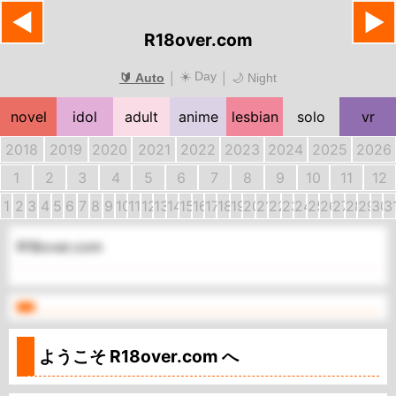
◀
▶
R18over.com
☀️ Day
|
|
🔰 Auto
🌙 Night
novel
idol
adult
anime
lesbian
solo
vr
2018
2019
2020
2021
2022
2023
2024
2025
2026
1
2
3
4
5
6
7
8
9
10
11
12
1
2
3
4
5
6
7
8
9
10
11
12
13
14
15
16
17
18
19
20
21
22
23
24
25
26
27
28
29
30
3
R18over.com
ようこそ
R18over.com
へ