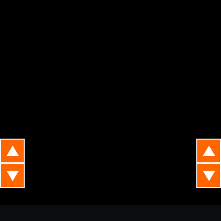
▲
▲
▼
▼