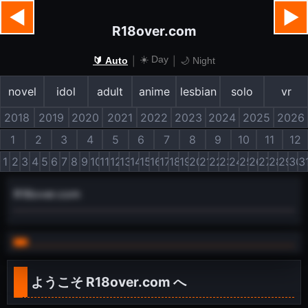
◀
▶
R18over.com
☀️ Day
|
|
🔰 Auto
🌙 Night
novel
idol
adult
anime
lesbian
solo
vr
2018
2019
2020
2021
2022
2023
2024
2025
2026
1
2
3
4
5
6
7
8
9
10
11
12
1
2
3
4
5
6
7
8
9
10
11
12
13
14
15
16
17
18
19
20
21
22
23
24
25
26
27
28
29
30
3
R18over.com
ようこそ
R18over.com
へ