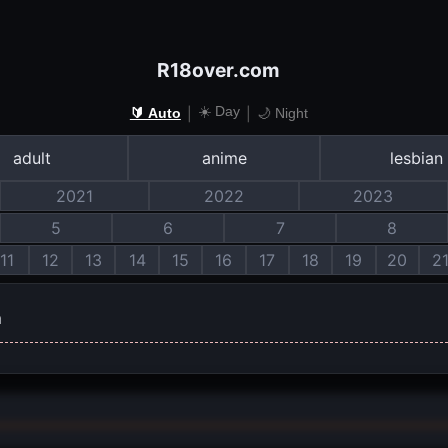
R18over.com
☀️ Day
|
|
🔰 Auto
🌙 Night
adult
anime
lesbian
2021
2022
2023
5
6
7
8
11
12
13
14
15
16
17
18
19
20
2
m