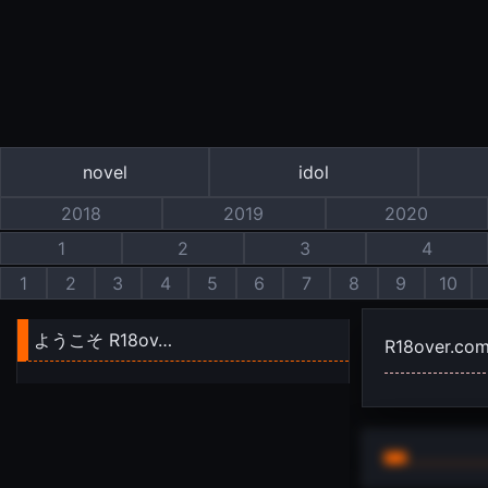
novel
idol
2018
2019
2020
1
2
3
4
1
2
3
4
5
6
7
8
9
10
ようこそ R18ov…
R18over.co